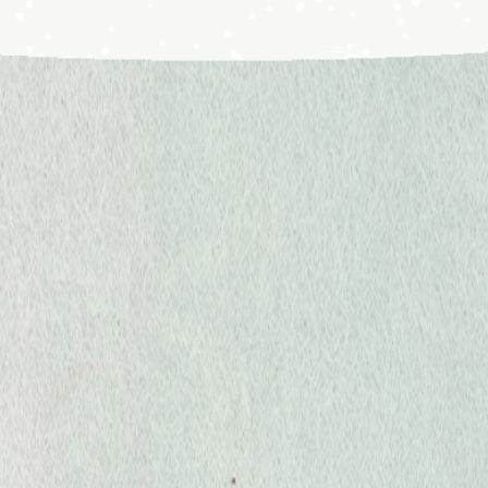
條斑紫菜
(板海苔100枚)
青海苔粉
常態包裝 (280G/100枚)
0.05m
/
0.1mm
/
0.3mm
常態
可依客戶需求規格包裝
包裝 散裝/
60G
/
100G
/
200G
/
300G
可依客戶需求規格包裝