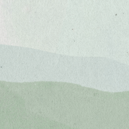
韓式海苔酥
韓式全型調味海苔
(可飯
70g/300g(營業用)
捲)
常態包裝 8枚/20枚
可依客戶需求規格包裝