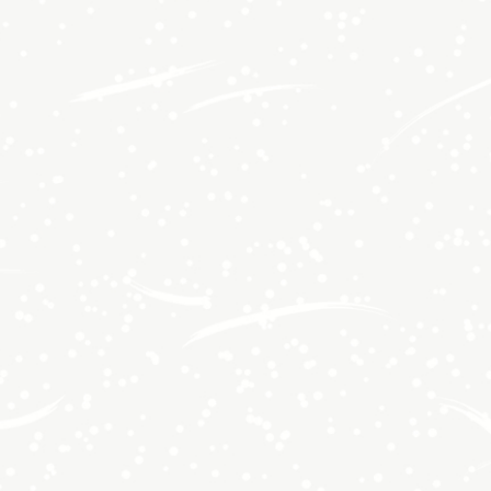
美臻屋岩海苔夾心組合
美臻屋岩海苔禮盒18入
禮盒12入+2包