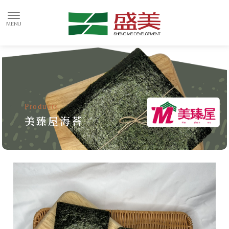
美臻屋海苔