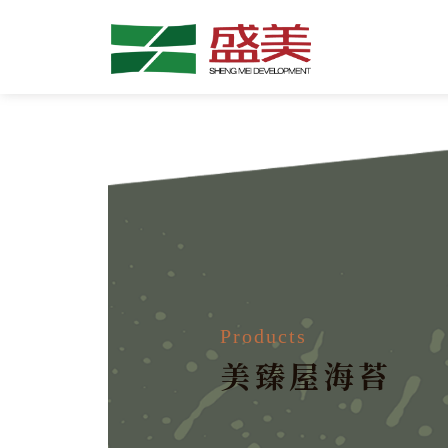
美臻屋海苔